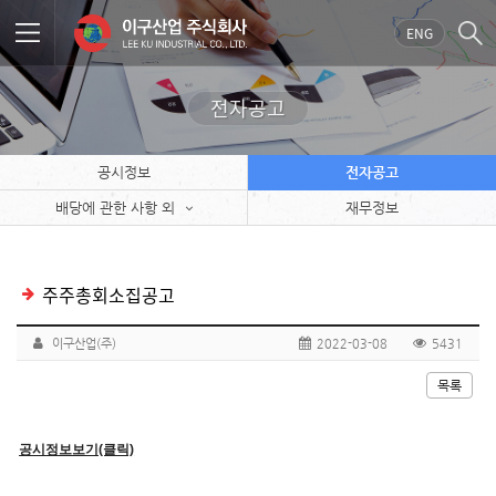
ENG
전자공고
공시정보
전자공고
배당에 관한 사항 외
재무정보
주주총회소집공고
이구산업(주)
2022-03-08
5431
목록
공시정보보기(클릭)