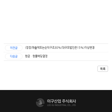
(정정)매출액또는손익구조30%(대규모법인은15%)이상변경
이전글
현금ㆍ현물배당결정
다음글
목록