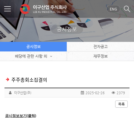
ENG
공시정보
공시정보
전자공고
배당에 관한 사항 외
재무정보
주주총회소집결의
이구산업(주)
2025-02-26
2379
목록
공시정보보기(클릭)