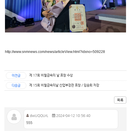
http://www.snmnews.com/news/articleView.html?idxno=509228
제 17회 비철금속의 날 표창 수상
이전글
제 15회 비철금속의날 산업부장관 표창 / 임승희 차장
다음글
목록
dwUQQUrL
2024-04-12 10:56:40
555