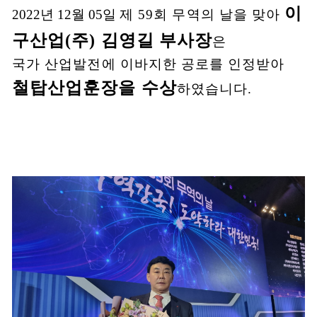
이
2022년 12월 05일
제
59
회 무역의 날을 맞
아
구산업
(
주
)
김영길 부사장
은
국가 산업발전에 이바지한 공로를 인정받아
철탑산업훈장을 수상
하였습니다
.