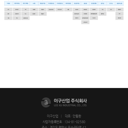
이구산업
대표 : 안월환
사업자등록번호 : 134-81-02580
주소 : 경기도 평택시 포승공단로 42