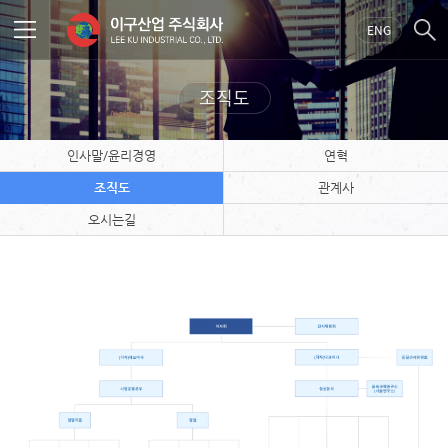
ENG
조직도
인사말/윤리경영
연혁
조직도
관계사
오시는길