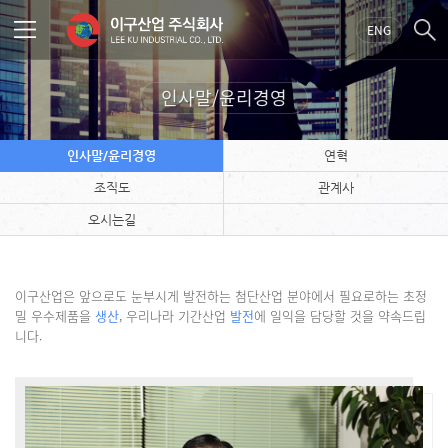
ENG
인사말/윤리경영
인사말/윤리경영
연혁
조직도
관계사
오시는길
이구산업은 앞으로도 눈부시게 발전하는 첨단산업 분야에서 필요로하는
초정
밀 우수제품을
생산
, 우리나라 기간산업
발전
에 일익을 담당할 것을 약속드립
니다.