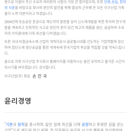
원으로 이끌어 주신 수요자 여러분의 사랑이 가장 큰 힘이었으며, 또한
인화,성실, 창의
의 사훈
을 바탕으로 회사와 본인의 발전을 위해 열심히 근무해 온 모든 이구산업 가족
들이 노력 덕분이라고 하겠습니다.
2004년에 포승공장 준공으로 재도약의 발판을 삼아 신소재개발을 위한 투자와 연구개
발을 계속하고 진취적인 사고로 장인의 혼이 담긴 최고의 제품을 생산, 공급하여 수요
자의 이익증대에 더욱 최선을 다하겠습니다.
또한 국내 비철금속소재 산업의 개척자로서 글로벌시대를 선도하는 기업역할에 정신
하여 첨단소재 생산공급을 통한 세계속에 한국기업의 위상을 적립할 것을 약속드립니
다.
끝으로 저희 이구산업 주식회사 홈페이지를 이용하시는 동안 유익하고 즐거운 시간이
되시기를 바라겠습니다. 감사합니다.
손인국
이구산업(주) 회장
윤리경영
"
기본
과
원칙
을 중시하며, 맡은 일에 최선을 다해
공정
하고 투명한 길을 걷는
기업"으로 재도약 하기 위해,
전 임직원이 윤리적 사고와 행동을 일상화하여