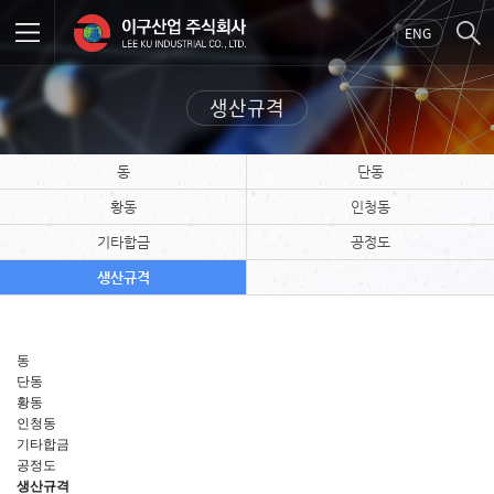
ENG
생산규격
동
단동
황동
인청동
기타합금
공정도
생산규격
동
단동
황동
인청동
기타합금
공정도
생산규격